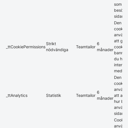
som le
besökar
sidan.
Den hä
cookie
använd
att gö
Strikt
6
_ttCookiePermissions
Teamtailor
cookie-
nödvändiga
månader
banner
du har
interag
med de
Den hä
cookie
använd
6
_ttAnalytics
Statistik
Teamtailor
att ana
månader
hur be
använd
sidan.
Cookie
använd