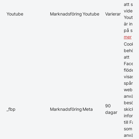
att spe
videos 
Youtube
Marknadsföring
Youtube
Varierar
Youtub
är inb
på sid
mer
Cookie
behövs 
att
Facebo
flödet 
visas. 
spårar 
webbpl
använd
besöke
90
_fbp
Marknadsföring
Meta
skickar
dagar
informa
till Fa
som
använd