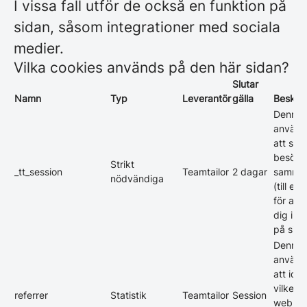
I vissa fall utför de också en funktion på
sidan, såsom integrationer med sociala
medier.
Vilka cookies används på den här sidan?
Slutar
Namn
Typ
Leverantör
gälla
Beskriv
Denna 
använd
att spa
besöka
Strikt
_tt_session
Teamtailor
2 dagar
samma
nödvändiga
(till ex
för att 
dig inl
på sida
Denna 
använd
att iden
vilken
referrer
Statistik
Teamtailor
Session
webblä